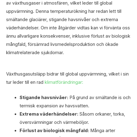
av växthusgaser i atmosfären, vilket leder till global
uppvärmning. Denna temperaturökning har redan lett till
smältande glaciärer, stigande havsnivåer och extrema
väderhändelser. Om inte åtgärder vidtas kan vi förvänta oss
ännu allvarligare konsekvenser, inklusive förlust av biologisk
mångfald, försämrad livsmedelsproduktion och ökade
klimatrelaterade sjukdomar.
Växthusgasutsläpp bidrar till global uppvärmning, vilket i sin
tur leder till en rad
klimatförändringar:
Stigande havsnivåer:
På grund av smältande is och
termisk expansion av havsvatten.
Extrema väderhändelser:
Såsom orkaner, torka,
översvämningar och värmeböljor.
Förlust av biologisk mångfald:
Många arter