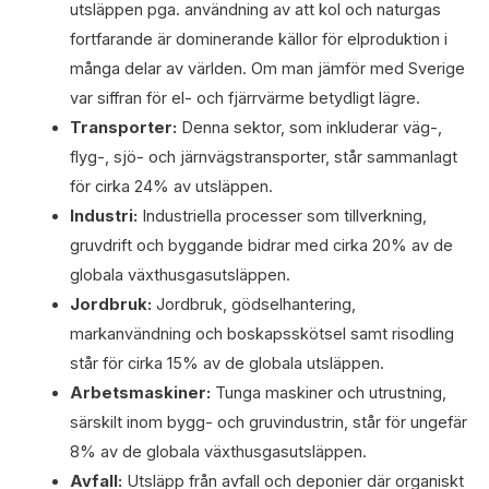
utsläppen pga. användning av att kol och naturgas
fortfarande är dominerande källor för elproduktion i
många delar av världen. Om man jämför med Sverige
var siffran för el- och fjärrvärme betydligt lägre.
Transporter:
Denna sektor, som inkluderar väg-,
flyg-, sjö- och järnvägstransporter, står sammanlagt
för cirka 24% av utsläppen.
Industri:
Industriella processer som tillverkning,
gruvdrift och byggande bidrar med cirka 20% av de
globala växthusgasutsläppen.
Jordbruk:
Jordbruk, gödselhantering,
markanvändning och boskapsskötsel samt risodling
står för cirka 15% av de globala utsläppen.
Arbetsmaskiner:
Tunga maskiner och utrustning,
särskilt inom bygg- och gruvindustrin, står för ungefär
8% av de globala växthusgasutsläppen.
Avfall:
Utsläpp från avfall och deponier där organiskt