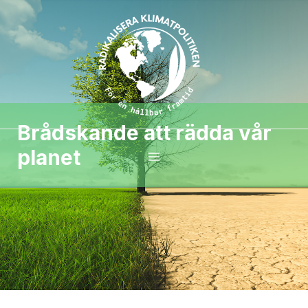
Brådskande att rädda vår
planet