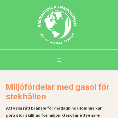
Miljöfördelar med gasol för
stekhällen
Att välja rätt bränsle för matlagning utomhus kan
göra stor skillnad för miljön. Gasol är ett renare